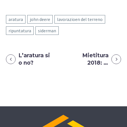
aratura
john deere
lavorazioen del terreno
ripuntatura
siderman
L’aratura si
Mietitura
o no?
2018: le
foto ed i
video