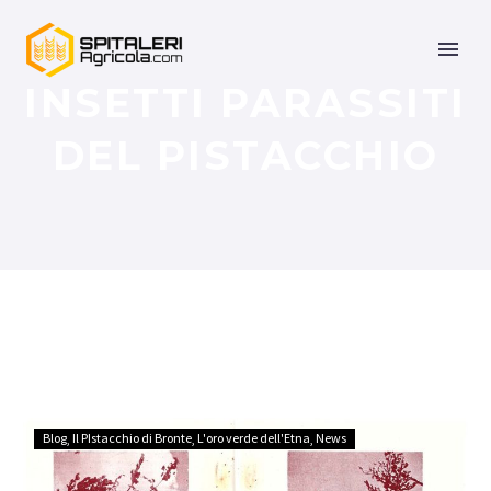
INSETTI PARASSITI
DEL PISTACCHIO
Blog
Il PIstacchio di Bronte
L'oro verde dell'Etna
News