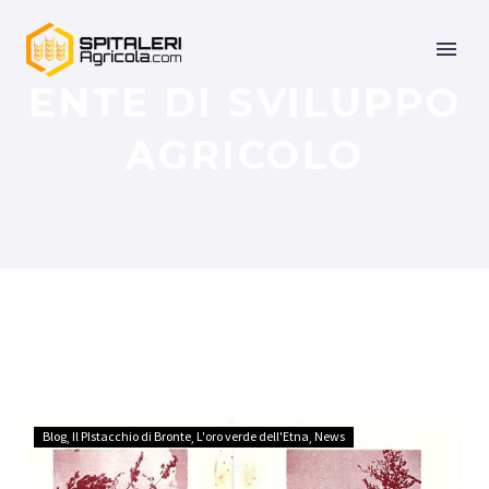
ENTE DI SVILUPPO
AGRICOLO
Blog
Il PIstacchio di Bronte
L'oro verde dell'Etna
News