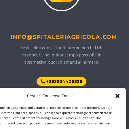
INFO@SPITALERIAGRICOLA.COM
Se desideri contattarci saremo ben lieti di
risponderti nel minor tempo possibile in
alternativa puoi chiamarci al numero:
+393934408326
Gestisci Consenso Cookie
e migliori esperienze, utilizziamo tecnologie come i cookie per memorizzare e/o
 informazioni del dispositivo. Il consenso a queste tecnologie ci permetterà di
i come il comportamento di navigazione o ID unici su questo sito. Non
o ritirare il consenso può influire negativamente su alcune caratteristiche e