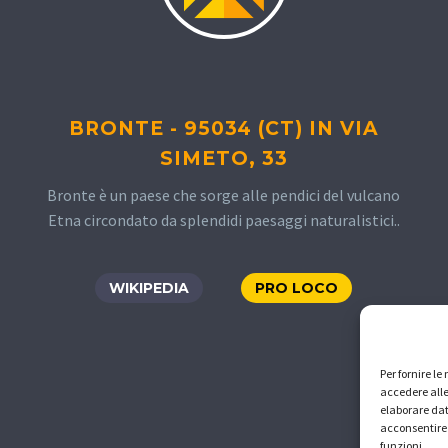
BRONTE - 95034 (CT) IN VIA
SIMETO, 33
Bronte è un paese che sorge alle pendici del vulcano
Etna circondato da splendidi paesaggi naturalistici..
WIKIPEDIA
PRO LOCO
Per fornire l
accedere alle
elaborare dat
acconsentire 
funzioni.