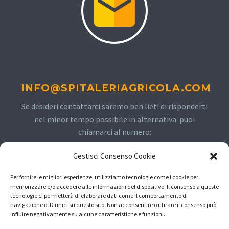
INFO@SPITALERIAGRICOLA.COM
Se desideri contattarci saremo ben lieti di risponderti
nel minor tempo possibile in alternativa puoi
chiamarci al numero:
Gestisci Consenso Cookie
+393934408326
Per fornire le migliori esperienze, utilizziamo tecnologie come i cookie per
memorizzare e/o accedere alle informazioni del dispositivo. Il consenso a queste
tecnologie ci permetterà di elaborare dati come il comportamento di
navigazione o ID unici su questo sito. Non acconsentire o ritirare il consenso può
influire negativamente su alcune caratteristiche e funzioni.